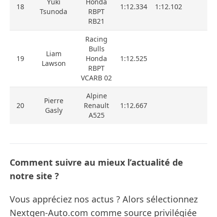
Yuki
Honda
18
1:12.334
1:12.102
Tsunoda
RBPT
RB21
Racing
Bulls
Liam
19
Honda
1:12.525
Lawson
RBPT
VCARB 02
Alpine
Pierre
20
Renault
1:12.667
Gasly
A525
Comment suivre au mieux l’actualité de
notre site ?
Vous appréciez nos actus ? Alors sélectionnez
Nextgen-Auto.com comme source privilégiée