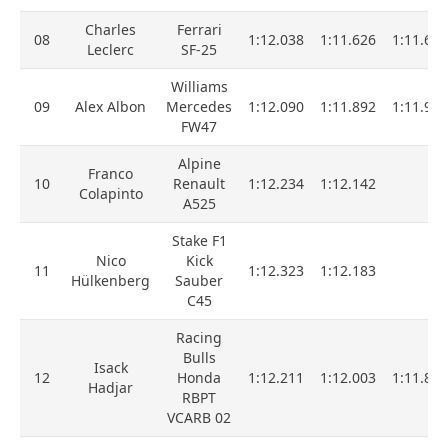
Charles
Ferrari
08
1:12.038
1:11.626
1:11.682
Leclerc
SF-25
Williams
09
Alex Albon
Mercedes
1:12.090
1:11.892
1:11.907
FW47
Alpine
Franco
10
Renault
1:12.234
1:12.142
Colapinto
A525
Stake F1
Nico
Kick
11
1:12.323
1:12.183
Hülkenberg
Sauber
C45
Racing
Bulls
Isack
12
Honda
1:12.211
1:12.003
1:11.867
Hadjar
RBPT
VCARB 02