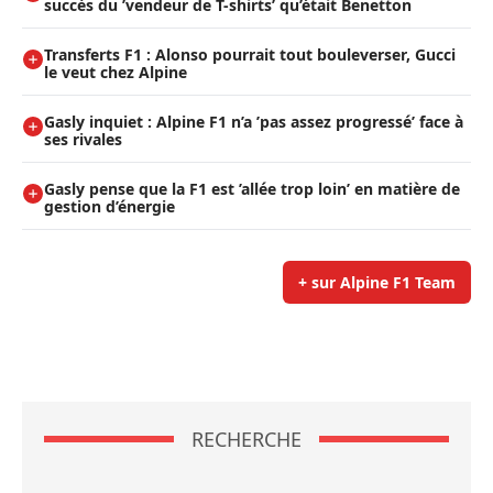
succès du ’vendeur de T-shirts’ qu’était Benetton
Transferts F1 : Alonso pourrait tout bouleverser, Gucci
le veut chez Alpine
Gasly inquiet : Alpine F1 n’a ’pas assez progressé’ face à
ses rivales
Gasly pense que la F1 est ’allée trop loin’ en matière de
gestion d’énergie
+ sur Alpine F1 Team
RECHERCHE