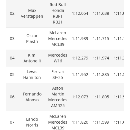
Red Bull
Max
Honda
02
1:12.054
1:11.638
1:11.059
Verstappen
RBPT
RB21
McLaren
Oscar
03
Mercedes
1:11.939
1:11.715
1:11.120
Piastri
MCL39
Kimi
Mercedes
04
1:12.279
1:11.974
1:11.391
Antonelli
W16
Lewis
Ferrari
05
1:11.952
1:11.885
1:11.526
Hamilton
SF-25
Aston
Fernando
Martin
06
1:12.073
1:11.805
1:11.586
Alonso
Mercedes
AMR25
McLaren
Lando
07
Mercedes
1:11.826
1:11.599
1:11.625
Norris
MCL39