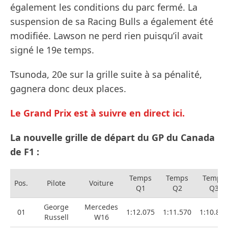
également les conditions du parc fermé. La
suspension de sa Racing Bulls a également été
modifiée. Lawson ne perd rien puisqu’il avait
signé le 19e temps.
Tsunoda, 20e sur la grille suite à sa pénalité,
gagnera donc deux places.
Le Grand Prix est à suivre en direct ici.
La nouvelle grille de départ du GP du Canada
de F1 :
Temps
Temps
Temps
Pos.
Pilote
Voiture
Q1
Q2
Q3
George
Mercedes
01
1:12.075
1:11.570
1:10.899
Russell
W16