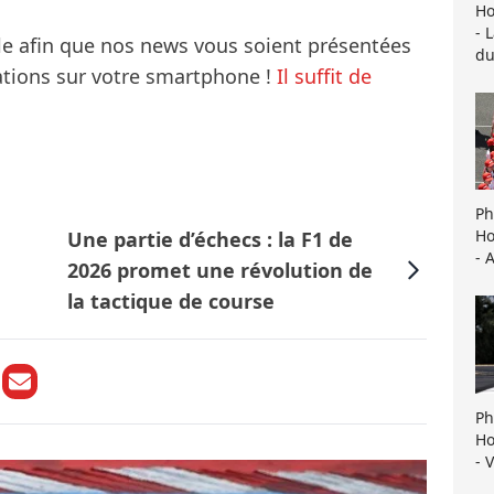
Ho
- 
le afin que nos news vous soient présentées
du
mations sur votre smartphone !
Il suffit de
Ph
Ho
Une partie d’échecs : la F1 de
- 
2026 promet une révolution de
la tactique de course
Ph
Ho
- 