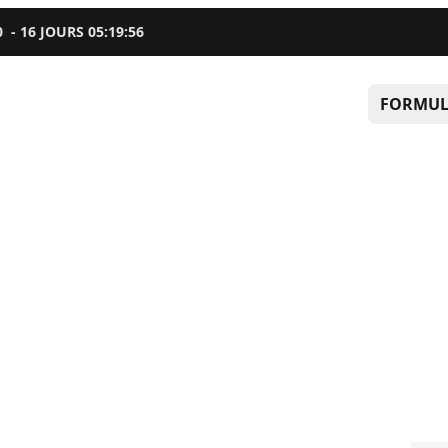
0
-
16
JOURS
05
:
19
:
55
FORMUL