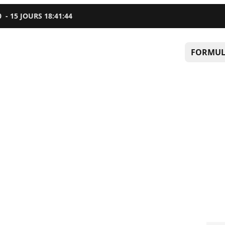
0
-
15
JOURS
18
:
41
:
43
FORMUL