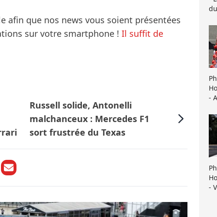
du
le afin que nos news vous soient présentées
mations sur votre smartphone !
Il suffit de
Ph
Ho
- 
Russell solide, Antonelli
malchanceux : Mercedes F1
rari
sort frustrée du Texas
Ph
Ho
- 