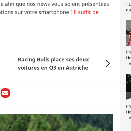
le afin que nos news vous soient présentées
- 
du
mations sur votre smartphone !
Il suffit de
Ph
Ho
Racing Bulls place ses deux
e
- 
voitures en Q3 en Autriche
Ph
Ho
- 