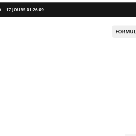
0
-
17
JOURS
01
:
26
:
07
FORMUL