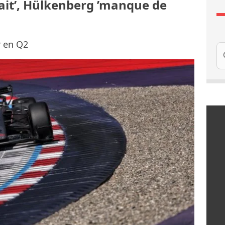
sfait’, Hülkenberg ’manque de
r en Q2
Re