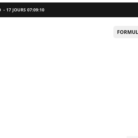
0
-
17
JOURS
07
:
09
:
09
FORMUL