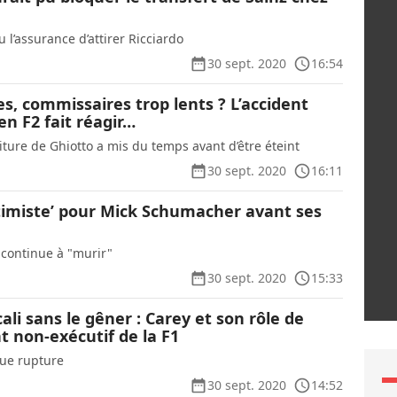
eu l’assurance d’attirer Ricciardo
30 sept. 2020
16:54
es, commissaires trop lents ? L’accident
en F2 fait réagir…
oiture de Ghiotto a mis du temps avant d’être éteint
30 sept. 2020
16:11
timiste’ pour Mick Schumacher avant ses
continue à "murir"
30 sept. 2020
15:33
li sans le gêner : Carey et son rôle de
t non-exécutif de la F1
que rupture
30 sept. 2020
14:52