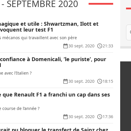
- SEPTEMBRE 2020
ique et utile : Shwartzman, Ilott et
Re
oquent leur test F1
s mécanos qui travaillent avec son père
30 sept. 2020
21:33
confiance à Domenicali, ’le puriste’, pour
1
e avec l’Italien ?
30 sept. 2020
18:15
 que Renault F1 a franchi un cap dans ses
e course de l’année ?
30 sept. 2020
17:36
ait pu bloquer le transfert de Sainz chez