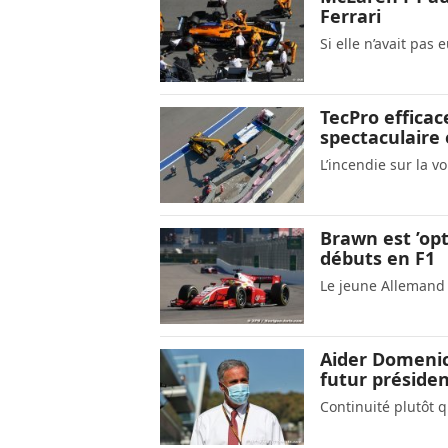
Ferrari
Si elle n’avait pas 
TecPro efficac
spectaculaire 
L’incendie sur la v
Brawn est ’op
débuts en F1
Le jeune Allemand 
Aider Domenica
futur présiden
Continuité plutôt 