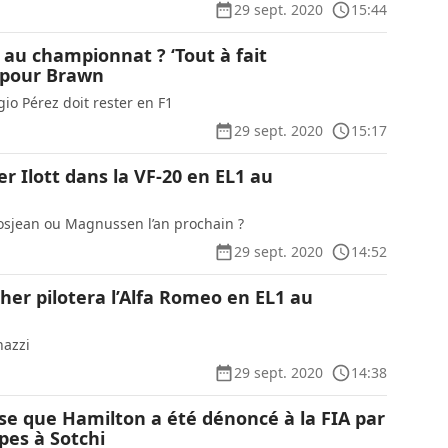
29 sept. 2020
15:44
 au championnat ? ‘Tout à fait
 pour Brawn
io Pérez doit rester en F1
29 sept. 2020
15:17
r Ilott dans la VF-20 en EL1 au
osjean ou Magnussen l’an prochain ?
29 sept. 2020
14:52
er pilotera l’Alfa Romeo en EL1 au
nazzi
29 sept. 2020
14:38
e que Hamilton a été dénoncé à la FIA par
pes à Sotchi