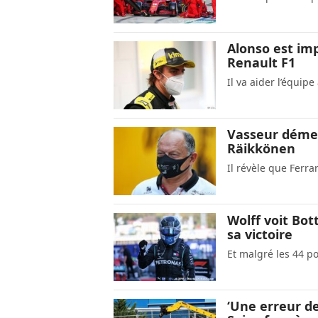
Alonso est imp
Renault F1
Il va aider l’équipe
Vasseur démen
Räikkönen
Il révèle que Ferra
Wolff voit Bot
sa victoire
Et malgré les 44 p
‘Une erreur de