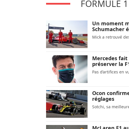
FORMULE 1 
Un moment mag
Schumacher év
Mick a retrouvé de
Mercedes fait 
préserver la F
Pas d’artifices en vu
Ocon confirme
réglages
Sotchi, sa meilleur
McLaren F1 aur