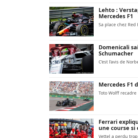
Lehto : Versta
Mercedes F1
Sa place chez Red 
Domenicali sai
Schumacher
C’est l’avis de Nor
Mercedes F1 do
Toto Wolff recadre
Ferrari expliq
une course si
Vettel a perdu tro