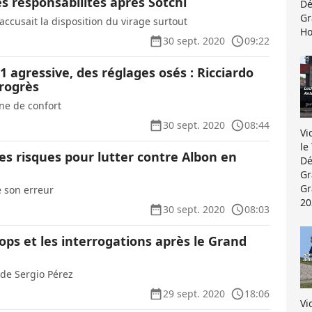
es responsabilités après Sotchi
Dé
Gr
accusait la disposition du virage surtout
Ho
30 sept. 2020
09:22
 agressive, des réglages osés : Ricciardo
progrès
one de confort
30 sept. 2020
08:44
Vi
le
des risques pour lutter contre Albon en
Dé
Gr
Gr
é son erreur
20
30 sept. 2020
08:03
flops et les interrogations après le Grand
 de Sergio Pérez
29 sept. 2020
18:06
Vi