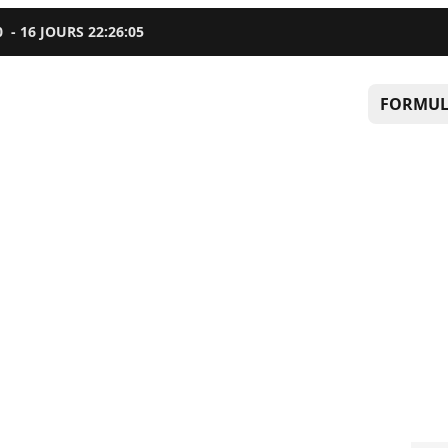
0
-
16
JOURS
22
:
26
:
04
FORMUL