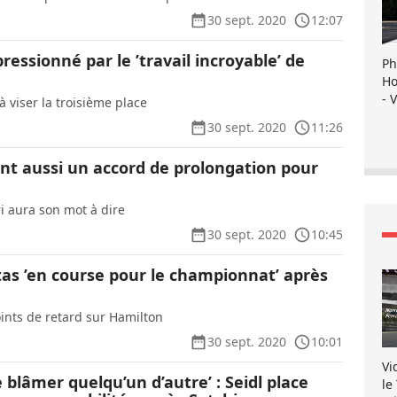
30 sept. 2020
12:07
ressionné par le ’travail incroyable’ de
Ph
Ho
- 
 à viser la troisième place
30 sept. 2020
11:26
t aussi un accord de prolongation pour
ri aura son mot à dire
30 sept. 2020
10:45
tas ’en course pour le championnat’ après
oints de retard sur Hamilton
30 sept. 2020
10:01
Vi
 blâmer quelqu’un d’autre’ : Seidl place
le