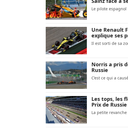
Sainz face à s
Le pilote espagnol 
Une Renault F1
explique ses 
Il est sorti de sa z
Norris a pris 
Russie
C’est ce qui a caus
Les tops, les 
Prix de Russie
La petite revanche