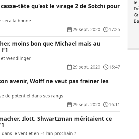
le
casse-tête qu’est le virage 2 de Sotchi pour
Dé
Gr
e sera la bonne
Ba
29 sept. 2020
17:25
er, moins bon que Michael mais au
 F1
er et Wendlinger
29 sept. 2020
16:47
on avenir, Wolff ne veut pas freiner les
s
e de potentiel dans ses rangs
29 sept. 2020
16:11
macher, Ilott, Shwartzman méritaient ce
F1
i dans le vent et en F1 l’an prochain ?