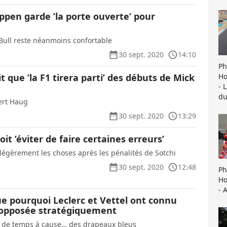
ppen garde ’la porte ouverte’ pour
Bull reste néanmoins confortable
30 sept. 2020
14:10
Ph
Ho
t que ’la F1 tirera parti’ des débuts de Mick
- 
du
bert Haug
30 sept. 2020
13:29
it ’éviter de faire certaines erreurs’
 légèrement les choses après les pénalités de Sotchi
30 sept. 2020
12:48
Ph
Ho
- 
ue pourquoi Leclerc et Vettel ont connu
 opposée stratégiquement
p de temps à cause… des drapeaux bleus