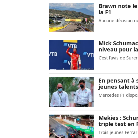
Brawn note le 
la F1
Aucune décision n
Mick Schumach
niveau pour la
C’est l’avis de Sur
En pensant à s
jeunes talent
Mercedes F1 dispos
Mekies : Schu
triple test en 
Trois jeunes Ferrar