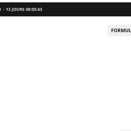
0
-
13
JOURS
08
:
05
:
42
FORMUL