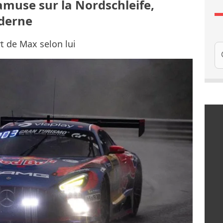
amuse sur la Nordschleife,
oderne
t de Max selon lui
Re