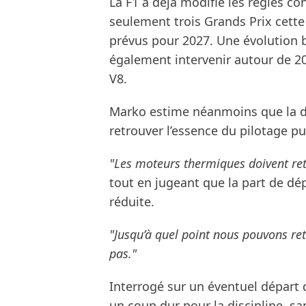
La F1 a déjà modifié les règles c
seulement trois Grands Prix cette
prévus pour 2027. Une évolution 
également intervenir autour de 2
V8.
Marko estime néanmoins que la dis
retrouver l’essence du pilotage pu
"Les moteurs thermiques doivent re
tout en jugeant que la part de dé
réduite.
"Jusqu’à quel point nous pouvons re
pas."
Interrogé sur un éventuel départ 
un coup dur pour la discipline, s