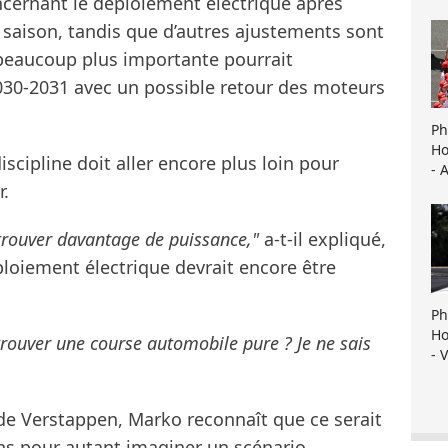
oncernant le déploiement électrique après
 saison, tandis que d’autres ajustements sont
beaucoup plus importante pourrait
030-2031 avec un possible retour des moteurs
Ph
Ho
cipline doit aller encore plus loin pour
- 
r.
trouver davantage de puissance,"
a-t-il expliqué,
ploiement électrique devrait encore être
Ph
Ho
trouver une course automobile pure ? Je ne sais
- 
de Verstappen, Marko reconnaît que ce serait
ans pour autant imaginer un scénario