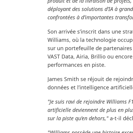
produit et de la livraison de projet
déployant des solutions d’IA à gran
confrontées à d’importantes transf
Son arrivée s’inscrit dans une st
Williams, où la technologie occupe
sur un portefeuille de partenaire
VAST Data, Airia, Brillio ou encor
performances en piste.
James Smith se réjouit de rejoind
données et l’intelligence artificie
"Je suis ravi de rejoindre Williams 
artificielle deviennent de plus en p
sur la piste qu’en dehors,"
a-t-il déc
"Williams possède une histoire excep