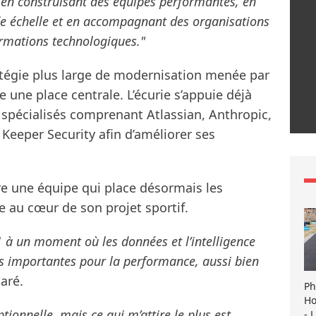
s, en construisant des équipes performantes, en
de échelle et en accompagnant des organisations
ormations technologiques."
ratégie plus large de modernisation menée par
 une place centrale. L’écurie s’appuie déjà
s spécialisés comprenant Atlassian, Anthropic,
e Keeper Security afin d’améliorer ses
re une équipe qui place désormais les
lle au cœur de son projet sportif.
F1 à un moment où les données et l’intelligence
lus importantes pour la performance, aussi bien
laré.
Ph
Ho
tionnelle, mais ce qui m’attire le plus est
- 