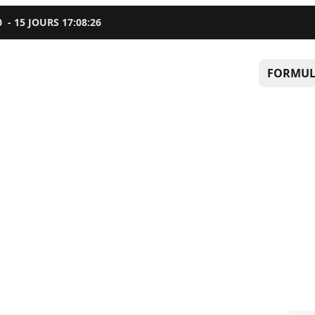
0
-
15
JOURS
17
:
08
:
25
FORMUL