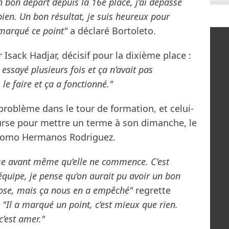
un bon départ depuis la 16e place, j’ai dépassé
 bien. Un bon résultat, je suis heureux pour
r marqué ce point"
a déclaré Bortoleto.
Isack Hadjar, décisif pour la dixième place :
 essayé plusieurs fois et ça n’avait pas
 le faire et ça a fonctionné."
problème dans le tour de formation, et celui-
ourse pour mettre un terme à son dimanche, le
dromo Hermanos Rodriguez.
urse avant même qu’elle ne commence. C’est
équipe, je pense qu’on aurait pu avoir un bon
hose, mais ça nous en a empêché"
regrette
.
"Il a marqué un point, c’est mieux que rien.
’est amer."