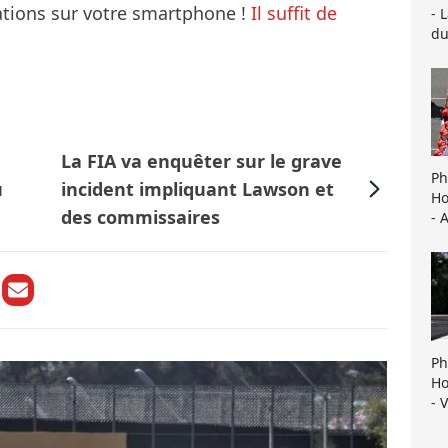
mations sur votre smartphone !
Il suffit de
- 
du
La FIA va enquêter sur le grave
Ph
u
incident impliquant Lawson et
Ho
des commissaires
- 
Ph
Ho
- 