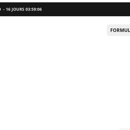
0
-
16
JOURS
03
:
59
:
05
FORMUL