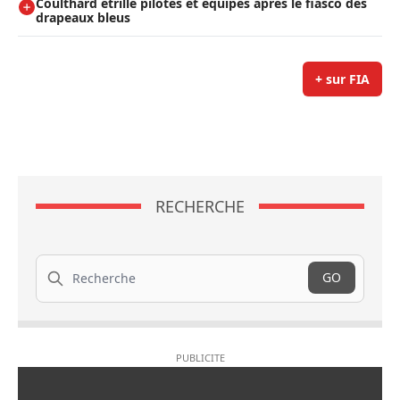
Coulthard étrille pilotes et équipes après le fiasco des
drapeaux bleus
+ sur FIA
RECHERCHE
Recherche
GO