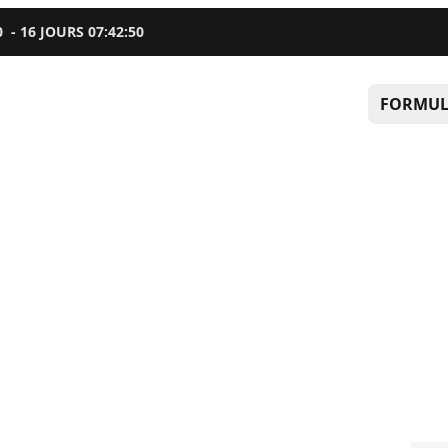
0
-
16
JOURS
07
:
42
:
49
FORMUL