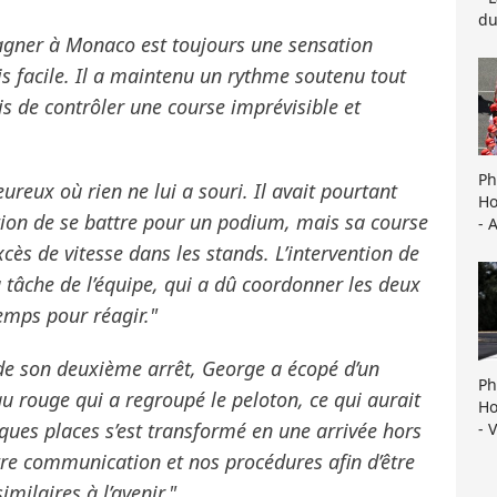
du
 Gagner à Monaco est toujours une sensation
mais facile. Il a maintenu un rythme soutenu tout
s de contrôler une course imprévisible et
Ph
eux où rien ne lui a souri. Il avait pourtant
Ho
ition de se battre pour un podium, mais sa course
- 
cès de vitesse dans les stands. L’intervention de
a tâche de l’équipe, qui a dû coordonner les deux
emps pour réagir."
 de son deuxième arrêt, George a écopé d’un
Ph
u rouge qui a regroupé le peloton, ce qui aurait
Ho
ques places s’est transformé en une arrivée hors
- 
tre communication et nos procédures afin d’être
imilaires à l’avenir."