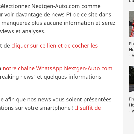
du
s sélectionnez Nextgen-Auto.com comme
ur voir davantage de news F1 de ce site dans
ne manquerez plus aucune information et serez
rviews et analyses.
Ph
it de
cliquer sur ce lien et de cocher les
Ho
- 
à
notre chaîne WhatsApp Nextgen-Auto.com
breaking news" et quelques informations
le afin que nos news vous soient présentées
Ph
Ho
mations sur votre smartphone !
Il suffit de
- 