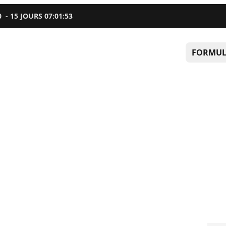
0
-
15
JOURS
07
:
01
:
52
FORMUL