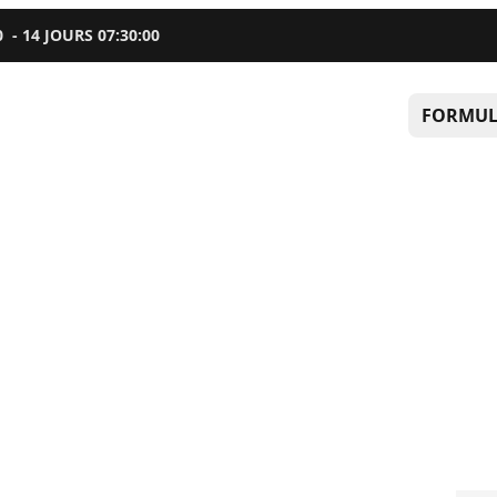
0
-
14
JOURS
07
:
29
:
59
FORMUL