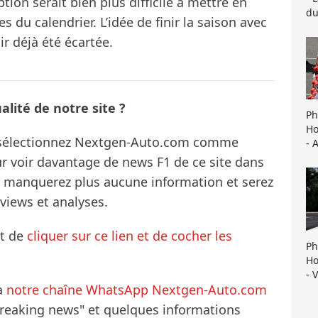
ion serait bien plus difficile à mettre en
du
du calendrier. L’idée de finir la saison avec
r déjà été écartée.
lité de notre site ?
Ph
Ho
s sélectionnez Nextgen-Auto.com comme
- 
ur voir davantage de news F1 de ce site dans
ne manquerez plus aucune information et serez
rviews et analyses.
it de
cliquer sur ce lien et de cocher les
Ph
Ho
- 
à
notre chaîne WhatsApp Nextgen-Auto.com
breaking news" et quelques informations