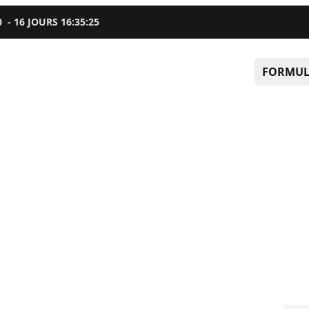
0
-
16
JOURS
16
:
35
:
24
FORMUL