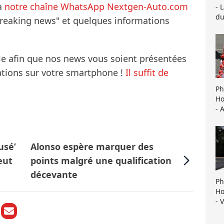
à
notre chaîne WhatsApp Nextgen-Auto.com
- 
du
breaking news" et quelques informations
le afin que nos news vous soient présentées
mations sur votre smartphone !
Il suffit de
Ph
Ho
- 
usé’
Alonso espère marquer des
eut
points malgré une qualification
décevante
Ph
Ho
- 