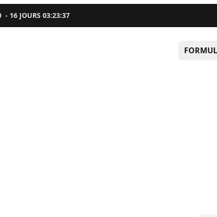
0
-
16
JOURS
03
:
23
:
36
FORMUL