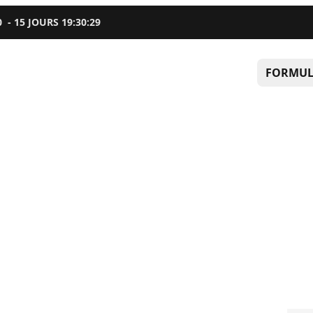
0
-
15
JOURS
19
:
30
:
28
FORMUL