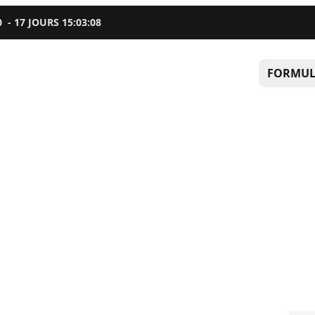
0
-
17
JOURS
15
:
03
:
07
FORMUL