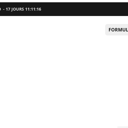
0
-
17
JOURS
11
:
11
:
15
FORMUL