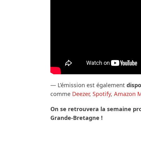
— L’émission est également
disp
comme
Deezer
,
Spotify
,
Amazon M
On se retrouvera la semaine pro
Grande-Bretagne !