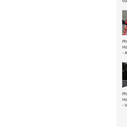
du
Ph
Ho
- 
Ph
Ho
- 