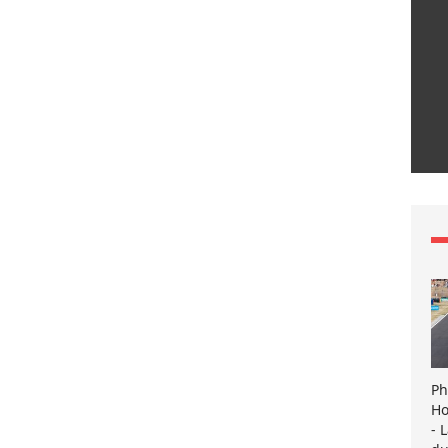
Ph
Ho
- 