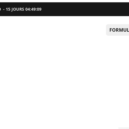
0
-
15
JOURS
04
:
49
:
08
FORMUL