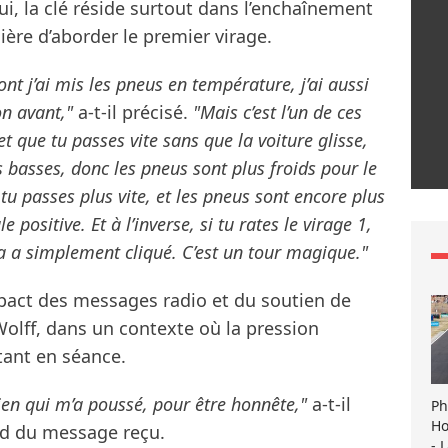
lui, la clé réside surtout dans l’enchaînement
re d’aborder le premier virage.
ont j’ai mis les pneus en température, j’ai aussi
on avant,"
a-t-il précisé.
"Mais c’est l’un de ces
et que tu passes vite sans que la voiture glisse,
 basses, donc les pneus sont plus froids pour le
 tu passes plus vite, et les pneus sont encore plus
e positive. Et à l’inverse, si tu rates le virage 1,
ça a simplement cliqué. C’est un tour magique."
mpact des messages radio et du soutien de
lff, dans un contexte où la pression
tant en séance.
ien qui m’a poussé, pour être honnête,"
a-t-il
Ph
Ho
ond du message reçu.
- 