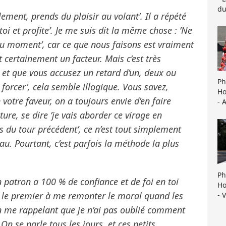
du
lement, prends du plaisir au volant’. Il a répété
i et profite’. Je me suis dit la même chose : ’Ne
du moment’, car ce que nous faisons est vraiment
st certainement un facteur. Mais c’est très
lté et que vous accusez un retard d’un, deux ou
Ph
s forcer’, cela semble illogique. Vous savez,
Ho
votre faveur, on a toujours envie d’en faire
- 
ture, se dire ’je vais aborder ce virage en
rs du tour précédent’, ce n’est tout simplement
au. Pourtant, c’est parfois la méthode la plus
Ph
n patron a 100 % de confiance et de foi en toi
Ho
é le premier à me remonter le moral quand les
- 
en me rappelant que je n’ai pas oublié comment
On se parle tous les jours, et ces petits