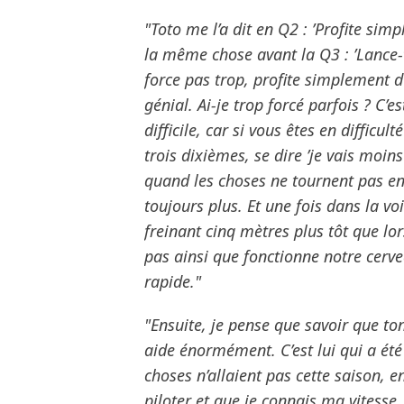
"Toto me l’a dit en Q2 : ’Profite simp
la même chose avant la Q3 : ’Lance-to
force pas trop, profite simplement 
génial. Ai-je trop forcé parfois ? C’e
difficile, car si vous êtes en difficu
trois dixièmes, se dire ’je vais moin
quand les choses ne tournent pas en 
toujours plus. Et une fois dans la voi
freinant cinq mètres plus tôt que lo
pas ainsi que fonctionne notre cerve
rapide."
"Ensuite, je pense que savoir que to
aide énormément. C’est lui qui a ét
choses n’allaient pas cette saison, 
piloter et que je connais ma vitesse. 