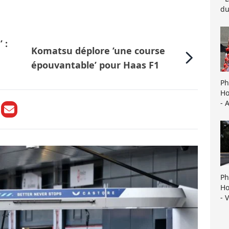
du
 :
Komatsu déplore ’une course
épouvantable’ pour Haas F1
Ph
Ho
- 
Ph
Ho
- 