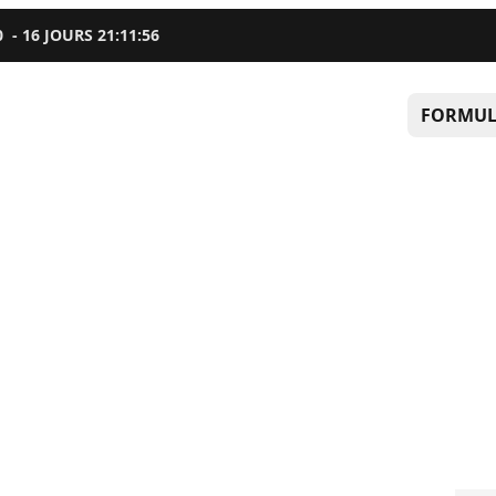
0
-
16
JOURS
21
:
11
:
55
FORMUL