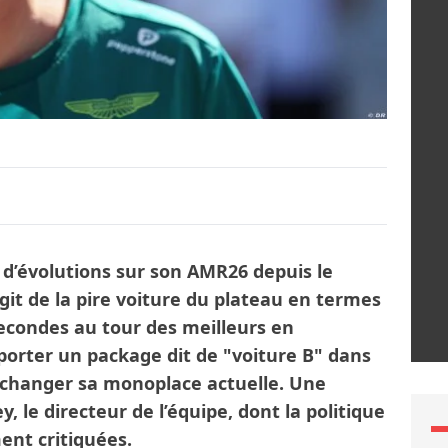
 d’évolutions sur son AMR26 depuis le
’agit de la pire voiture du plateau en termes
econdes au tour des meilleurs en
porter un package dit de "voiture B" dans
as changer sa monoplace actuelle. Une
, le directeur de l’équipe, dont la politique
ent critiquées.