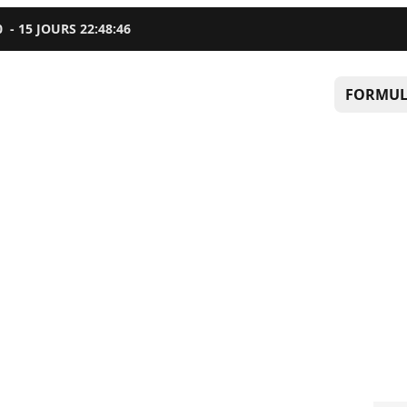
0
-
15
JOURS
22
:
48
:
45
FORMUL