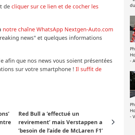
du
it de
cliquer sur ce lien et de cocher les
à
notre chaîne WhatsApp Nextgen-Auto.com
breaking news" et quelques informations
Ph
Ho
le afin que nos news vous soient présentées
- 
mations sur votre smartphone !
Il suffit de
Ph
Ho
ons’
Red Bull a ’effectué un
- 
ntre
revirement’ mais Verstappen a
’besoin de l’aide de McLaren F1’