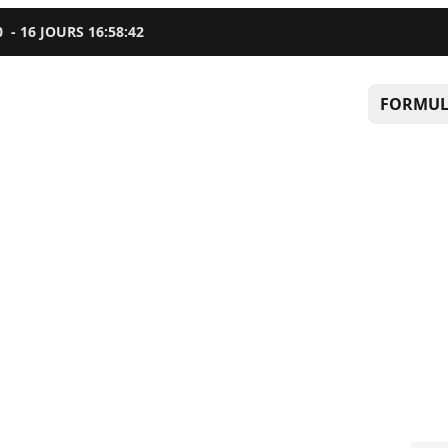
0
-
16
JOURS
16
:
58
:
41
FORMUL