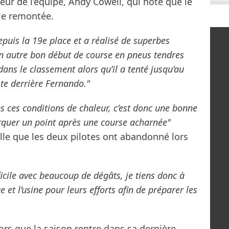
teur de l’équipe, Andy Cowell, qui note que le
lle remontée.
epuis la 19e place et a réalisé de superbes
 autre bon début de course en pneus tendres
dans le classement alors qu’il a tenté jusqu’au
te derrière Fernando."
ans ces conditions de chaleur, c’est donc une bonne
rquer un point après une course acharnée"
elle que les deux pilotes ont abandonné lors
ficile avec beaucoup de dégâts, je tiens donc à
et l’usine pour leurs efforts afin de préparer les
rs que la saison rentre dans sa dernière