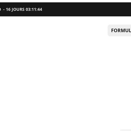
0
-
16
JOURS
03
:
11
:
43
FORMUL