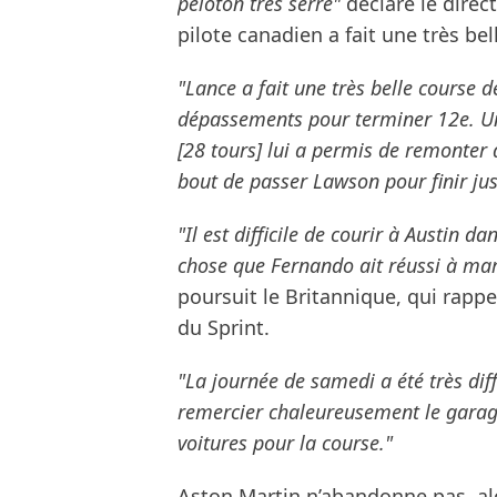
peloton très serré"
déclare le direc
pilote canadien a fait une très be
"Lance a fait une très belle course d
dépassements pour terminer 12e. Un
[28 tours] lui a permis de remonter 
bout de passer Lawson pour finir jus
"Il est difficile de courir à Austin d
chose que Fernando ait réussi à ma
poursuit le Britannique, qui rapp
du Sprint.
"La journée de samedi a été très dif
remercier chaleureusement le garage 
voitures pour la course."
Aston Martin n’abandonne pas, alo