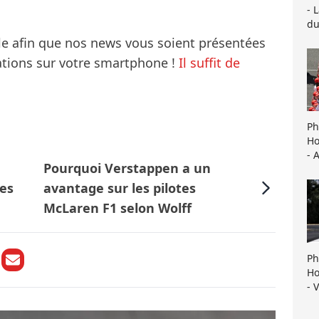
- 
du
le afin que nos news vous soient présentées
mations sur votre smartphone !
Il suffit de
Ph
Ho
- 
Pourquoi Verstappen a un
les
avantage sur les pilotes
McLaren F1 selon Wolff
Ph
Ho
- 