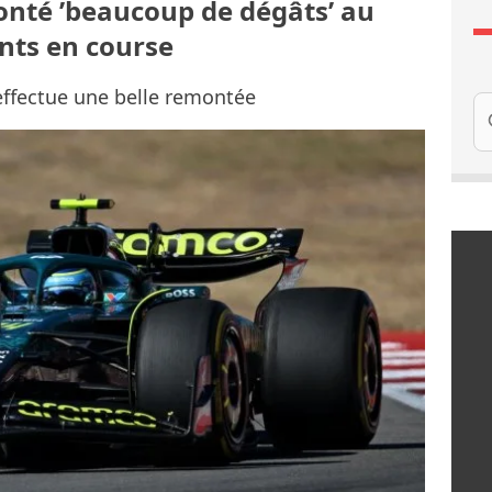
onté ’beaucoup de dégâts’ au
ints en course
 effectue une belle remontée
Re