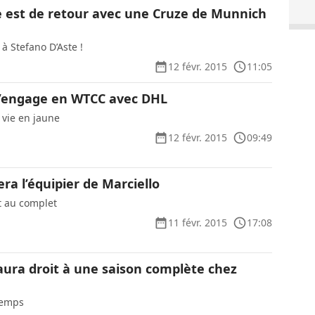
e est de retour avec une Cruze de Munnich
 Stefano D’Aste !
12 févr. 2015
11:05
s’engage en WTCC avec DHL
a vie en jaune
12 févr. 2015
09:49
ra l’équipier de Marciello
st au complet
11 févr. 2015
17:08
ura droit à une saison complète chez
 temps