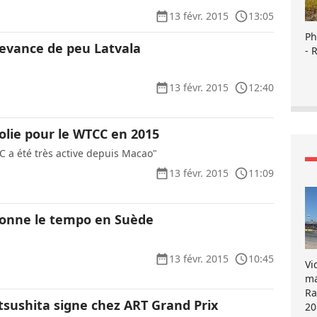
13 févr. 2015
13:05
Ph
devance de peu Latvala
- 
13 févr. 2015
12:40
folie pour le WTCC en 2015
C a été très active depuis Macao"
13 févr. 2015
11:09
 donne le tempo en Suède
13 févr. 2015
10:45
Vi
ma
Ra
ushita signe chez ART Grand Prix
20