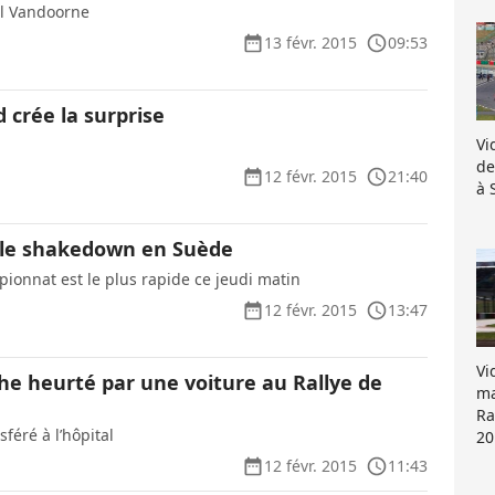
el Vandoorne
13 févr. 2015
09:53
 crée la surprise
Vi
de
12 févr. 2015
21:40
à 
 le shakedown en Suède
ionnat est le plus rapide ce jeudi matin
12 févr. 2015
13:47
Vi
e heurté par une voiture au Rallye de
ma
Ra
féré à l’hôpital
20
12 févr. 2015
11:43