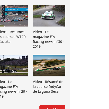
déos - Résumés
Vidéo - Le
s courses WTCR
magazine FIA
Suzuka
Racing news n°30 -
2019
déo - Le
Vidéo - Résumé de
gazine FIA
la course IndyCar
cing news n°29 -
de Laguna Seca
19