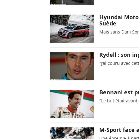
Hyundai Motor
Suède
Mais sans Dani So
Rydell : son i
"J’ai couru avec c
Bennani est pr
"Le but était avant
M-Sport face a
Une épreuve à par