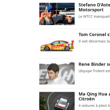
Stefano D’Ast
Motorsport
Le WTCC manquait à
Tom Coronel 
Il voit désormais l
Rene Binder se
L’équipe Trident e
Ma Qing Hua a
Citroën
4 voitures à plein