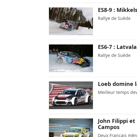
ES8-9 : Mikkel
Rallye de Suède
ES6-7 : Latva
Rallye de Suède
Loeb domine l
Meilleur temps de
John Filippi e
Campos
Deux Français mèn