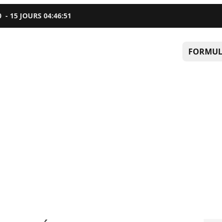
0
-
15
JOURS
04
:
46
:
50
FORMUL