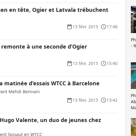
sen en tête, Ogier et Latvala trébuchent
13 févr. 2015
17:48
Ph
- 
la remonte à une seconde d’Ogier
13 févr. 2015
15:40
a matinée d’essais WTCC à Barcelone
vant Mehdi Bennani
Ph
13 févr. 2015
13:42
Ab
Ma
t Hugo Valente, un duo de jeunes chez
ent l’assaut en WTCC