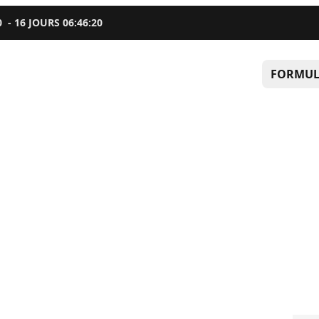
0
-
16
JOURS
06
:
46
:
20
FORMUL