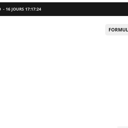
0
-
16
JOURS
17
:
17
:
23
FORMUL