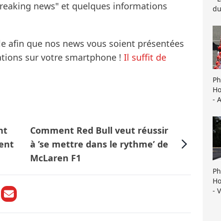
breaking news" et quelques informations
du
le afin que nos news vous soient présentées
mations sur votre smartphone !
Il suffit de
Ph
Ho
- 
nt
Comment Red Bull veut réussir
tent
à ’se mettre dans le rythme’ de
McLaren F1
Ph
Ho
- 