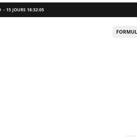
0
-
15
JOURS
18
:
32
:
04
FORMUL