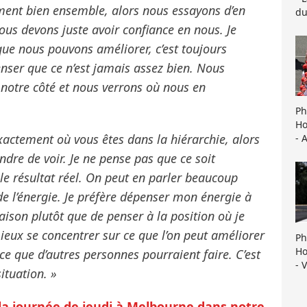
iment bien ensemble, alors nous essayons d’en
du
Nous devons juste avoir confiance en nous. Je
que nous pouvons améliorer, c’est toujours
enser que ce n’est jamais assez bien. Nous
 notre côté et nous verrons où nous en
Ph
Ho
 exactement où vous êtes dans la hiérarchie, alors
- 
ndre de voir. Je ne pense pas que ce soit
 le résultat réel. On peut en parler beaucoup
 de l’énergie. Je préfère dépenser mon énergie à
aison plutôt que de penser à la position où je
ieux se concentrer sur ce que l’on peut améliorer
Ph
Ho
ce que d’autres personnes pourraient faire. C’est
- 
ituation. »
 la journée de jeudi à Melbourne dans notre