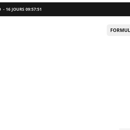
0
-
16
JOURS
09
:
57
:
50
FORMUL