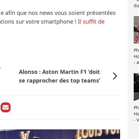
du
le afin que nos news vous soient présentées
mations sur votre smartphone !
Il suffit de
Ph
Ho
- 
e
Alonso : Aston Martin F1 ’doit
se rapprocher des top teams’
Ph
Ho
- 