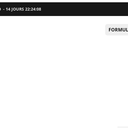
0
-
14
JOURS
22
:
24
:
07
FORMUL