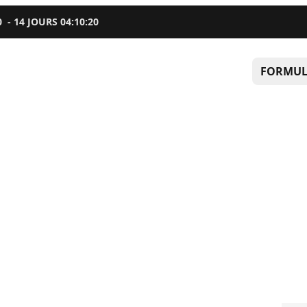
0
-
14
JOURS
04
:
10
:
19
FORMUL