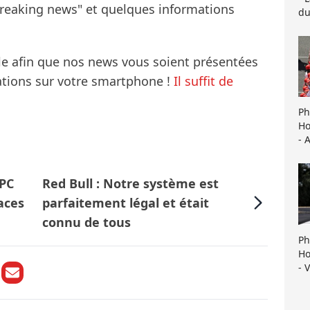
breaking news" et quelques informations
du
le afin que nos news vous soient présentées
mations sur votre smartphone !
Il suffit de
Ph
Ho
- 
TPC
Red Bull : Notre système est
aces
parfaitement légal et était
connu de tous
Ph
Ho
- 