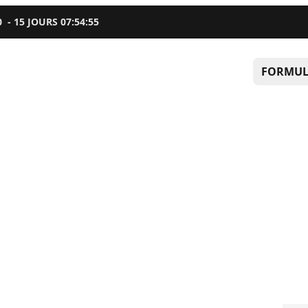
0
-
15
JOURS
07
:
54
:
53
FORMUL