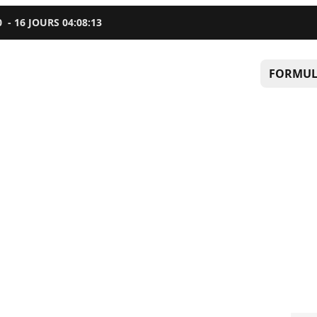
0
-
16
JOURS
04
:
08
:
12
FORMUL