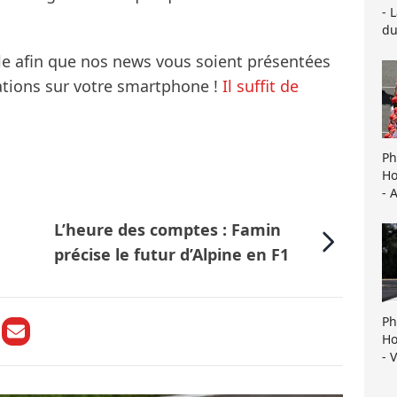
- 
du
le afin que nos news vous soient présentées
mations sur votre smartphone !
Il suffit de
Ph
Ho
- 
L’heure des comptes : Famin
précise le futur d’Alpine en F1
Ph
Ho
- 