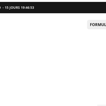
0
-
15
JOURS
19
:
46
:
52
FORMUL