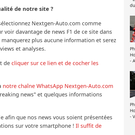
du
lité de notre site ?
s sélectionnez Nextgen-Auto.com comme
ur voir davantage de news F1 de ce site dans
ne manquerez plus aucune information et serez
rviews et analyses.
Ph
Ho
- 
it de
cliquer sur ce lien et de cocher les
à
notre chaîne WhatsApp Nextgen-Auto.com
breaking news" et quelques informations
Ph
Ho
- 
le afin que nos news vous soient présentées
mations sur votre smartphone !
Il suffit de