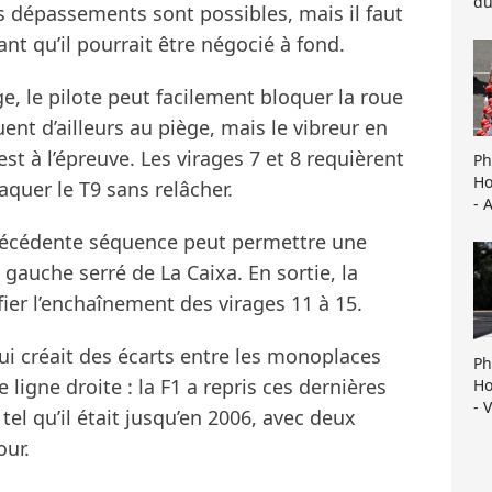
du
s dépassements sont possibles, mais il faut
nt qu’il pourrait être négocié à fond.
e, le pilote peut facilement bloquer la roue
nt d’ailleurs au piège, mais le vibreur en
est à l’épreuve. Les virages 7 et 8 requièrent
Ph
Ho
aquer le T9 sans relâcher.
- 
précédente séquence peut permettre une
gauche serré de La Caixa. En sortie, la
fier l’enchaînement des virages 11 à 15.
ui créait des écarts entre les monoplaces
Ph
 ligne droite : la F1 a repris ces dernières
Ho
- 
tel qu’il était jusqu’en 2006, avec deux
our.