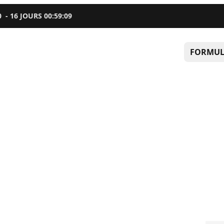
0
-
16
JOURS
00
:
59
:
07
FORMUL