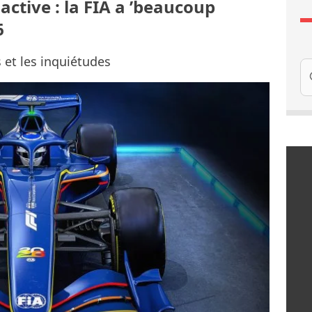
active : la FIA a ’beaucoup
6
s et les inquiétudes
Re