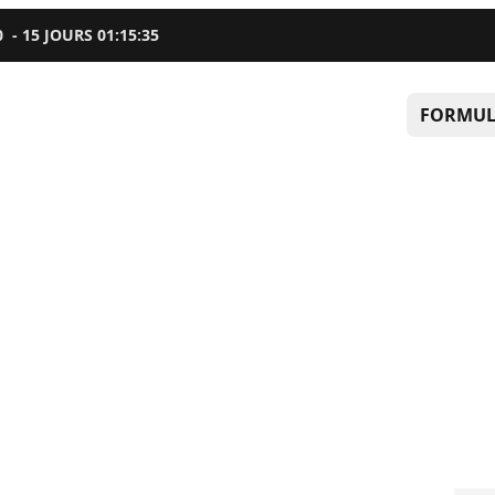
0
-
15
JOURS
01
:
15
:
34
FORMUL