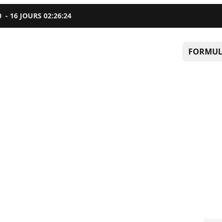
0
-
16
JOURS
02
:
26
:
23
FORMUL