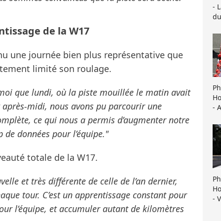
- 
du
ntissage de la W17
nu une journée bien plus représentative que
rtement limité son roulage.
Ph
moi que lundi, où la piste mouillée le matin avait
Ho
 après-midi, nous avons pu parcourir une
- 
omplète, ce qui nous a permis d’augmenter notre
p de données pour l’équipe."
uveauté totale de la W17.
Ph
lle et très différente de celle de l’an dernier,
Ho
haque tour. C’est un apprentissage constant pour
- 
our l’équipe, et accumuler autant de kilomètres