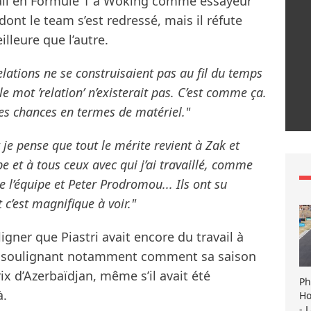
avail en Formule 1 à Woking comme essayeur
dont le team s’est redressé, mais il réfute
lleure que l’autre.
relations ne se construisaient pas au fil du temps
le mot ’relation’ n’existerait pas. C’est comme ça.
mes chances en termes de matériel."
 je pense que tout le mérite revient à Zak et
ipe et à tous ceux avec qui j’ai travaillé, comme
l’équipe et Peter Prodromou... Ils ont su
t c’est magnifique à voir."
gner que Piastri avait encore du travail à
r, soulignant notamment comment sa saison
ix d’Azerbaïdjan, même s’il avait été
Ph
à.
Ho
- 