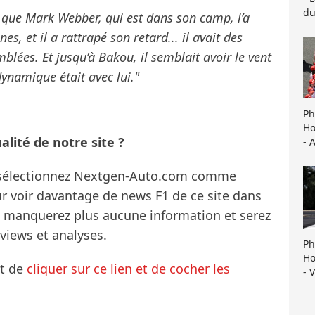
du
e que Mark Webber, qui est dans son camp, l’a
s, et il a rattrapé son retard... il avait des
mblées. Et jusqu’à Bakou, il semblait avoir le vent
dynamique était avec lui."
Ph
Ho
lité de notre site ?
- 
s sélectionnez Nextgen-Auto.com comme
ur voir davantage de news F1 de ce site dans
ne manquerez plus aucune information et serez
rviews et analyses.
Ph
Ho
it de
cliquer sur ce lien et de cocher les
- 