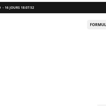
0
-
16
JOURS
18
:
07
:
51
FORMUL