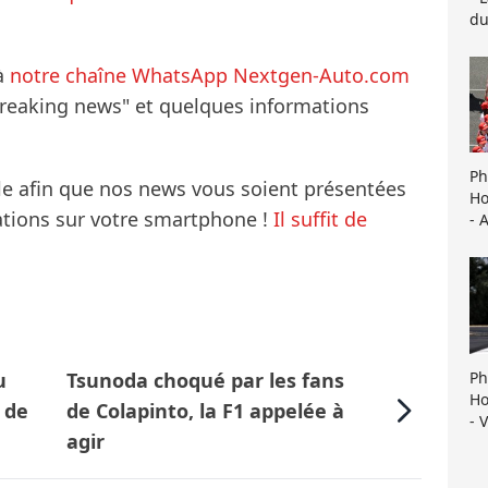
du
à
notre chaîne WhatsApp Nextgen-Auto.com
breaking news" et quelques informations
Ph
le afin que nos news vous soient présentées
Ho
mations sur votre smartphone !
Il suffit de
- 
Ph
u
Tsunoda choqué par les fans
Ho
’ de
de Colapinto, la F1 appelée à
- 
agir