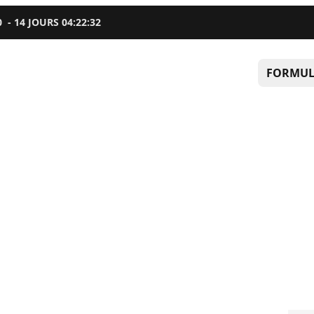
0
-
14
JOURS
04
:
22
:
31
FORMUL