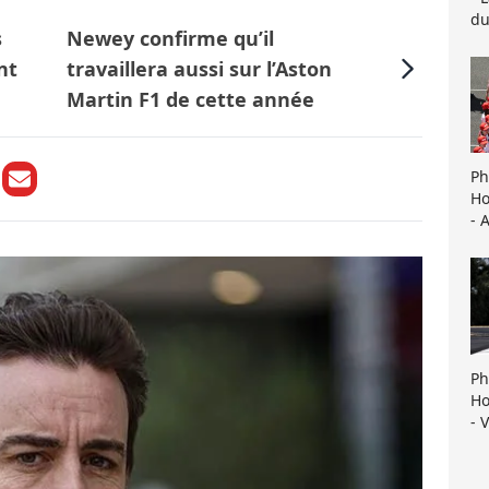
du
s
Newey confirme qu’il
nt
travaillera aussi sur l’Aston
Martin F1 de cette année
Ph
Ho
- 
Ph
Ho
- 