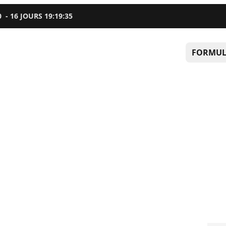
0
-
16
JOURS
19
:
19
:
34
FORMUL