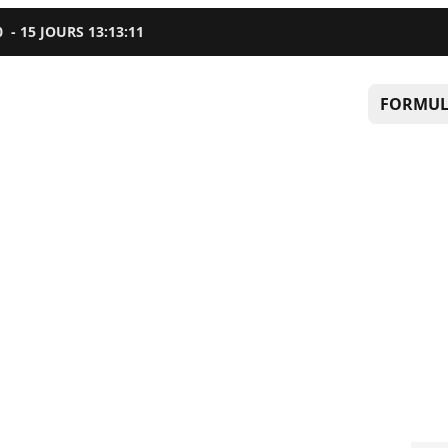
0
-
15
JOURS
13
:
13
:
10
FORMUL