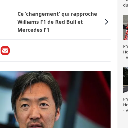
du
Ce ’changement’ qui rapproche
Williams F1 de Red Bull et
Mercedes F1
Ph
Ho
- 
Ph
Ho
- 