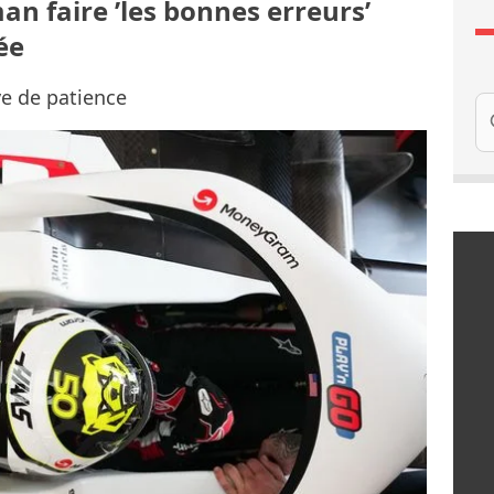
n faire ’les bonnes erreurs’
ée
ve de patience
Re