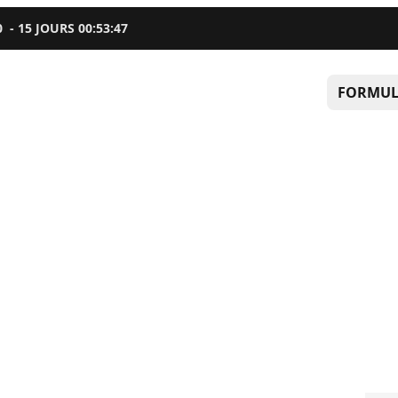
0
-
15
JOURS
00
:
53
:
45
FORMUL