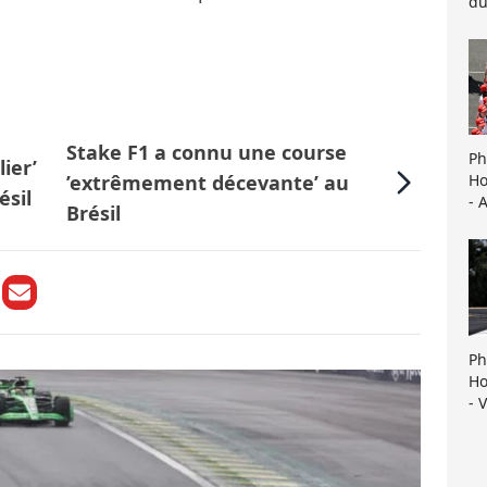
du
Stake F1 a connu une course
Ph
ier’
Ho
’extrêmement décevante’ au
ésil
- 
Brésil
Ph
Ho
- 