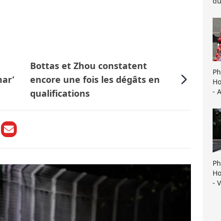
du
Bottas et Zhou constatent
Ph
mar’
encore une fois les dégâts en
Ho
- 
qualifications
Ph
Ho
- 