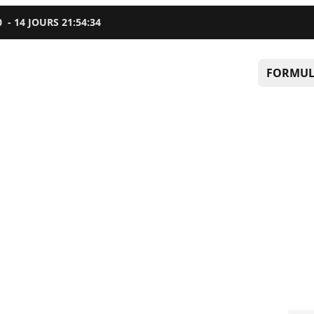
0
-
14
JOURS
21
:
54
:
33
FORMUL