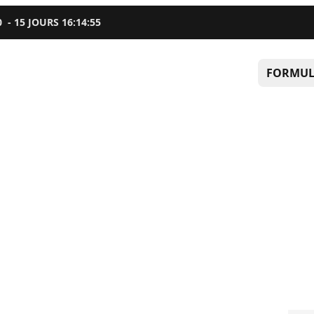
0
-
15
JOURS
16
:
14
:
54
FORMUL