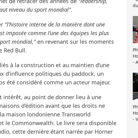
met de retracer des années de
"leadership,
du
haut niveau du sport mondial"
.
er
"l’histoire interne de la manière dont une
est imposée comme l’une des équipes les plus
sport mondial,"
en revenant sur les moments
e Red Bull.
Ph
Ho
- 
 liés à la construction et au maintien d’une
ux d’influence politiques du paddock, un
ps été considéré comme un acteur majeur.
rt intérêt, au point de donner lieu à une
 maisons d’édition avant que les droits ne
Ph
Ho
e la maison londonienne Transworld
- 
et le Commonwealth. Le livre sera disponible
udio, cette dernière étant narrée par Horner