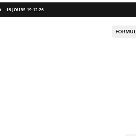
0
-
16
JOURS
19
:
12
:
25
FORMUL