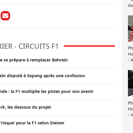
du
ER - CIRCUITS F1
Ph
Ho
- 
ne se prépare à remplacer Bahreïn
reïn disputé à Sepang après une confusion
e : la F1 multiplie les pistes pour son avenir
Ph
rk, les dessous du projet
Ho
- 
’risque’ pour la F1 selon Steiner