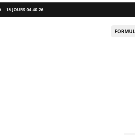
0
-
15
JOURS
04
:
40
:
25
FORMUL