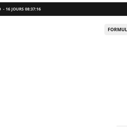
0
-
16
JOURS
08
:
37
:
15
FORMUL