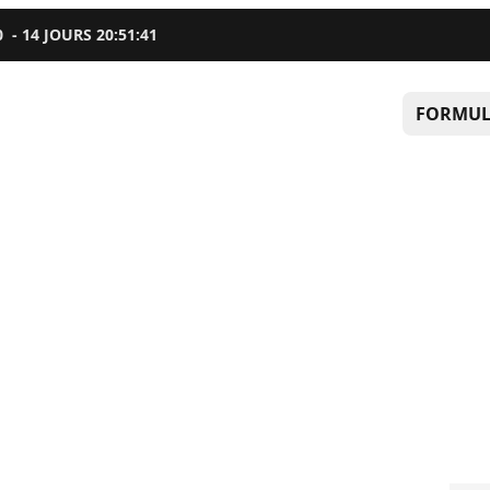
0
-
14
JOURS
20
:
51
:
40
FORMUL