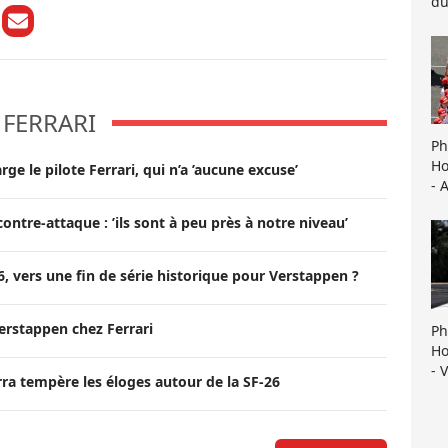
du
FERRARI
Ph
Ho
ge le pilote Ferrari, qui n’a ’aucune excuse’
- 
ontre-attaque : ’ils sont à peu près à notre niveau’
6, vers une fin de série historique pour Verstappen ?
Verstappen chez Ferrari
Ph
Ho
- 
rra tempère les éloges autour de la SF-26