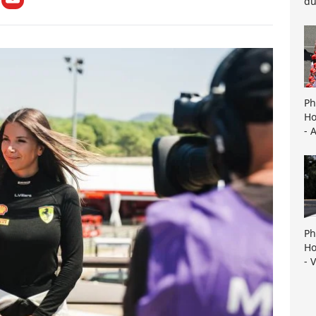
du
Ph
Ho
- 
Ph
Ho
- 