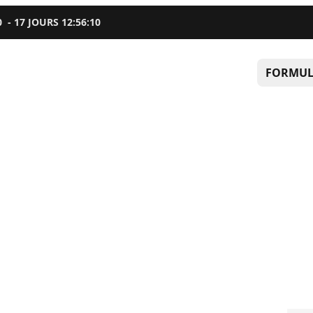
0
-
17
JOURS
12
:
56
:
09
FORMUL