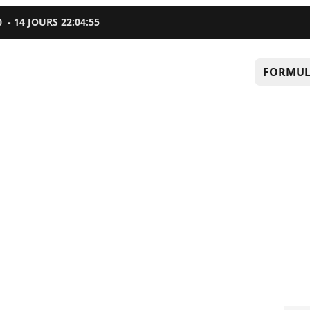
0
-
14
JOURS
22
:
04
:
54
FORMUL