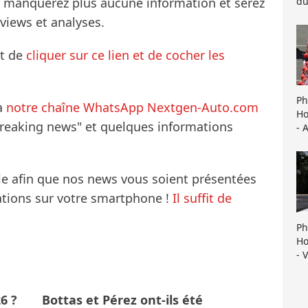
du
ne manquerez plus aucune information et serez
rviews et analyses.
it de
cliquer sur ce lien et de cocher les
Ph
à
notre chaîne WhatsApp Nextgen-Auto.com
Ho
breaking news" et quelques informations
- 
le afin que nos news vous soient présentées
mations sur votre smartphone !
Il suffit de
Ph
Ho
- 
6 ?
Bottas et Pérez ont-ils été