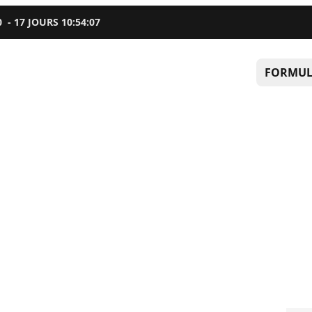
0
-
17
JOURS
10
:
54
:
06
FORMUL